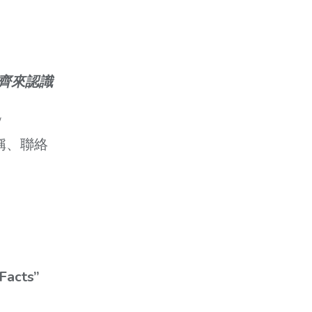
齊來認識
/
會名稱、聯絡
 Facts”