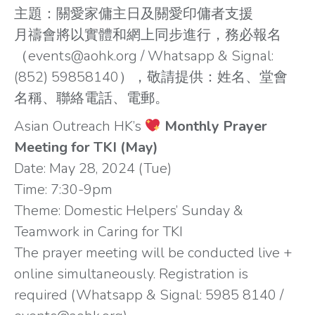
主題：關愛家傭主日及關愛印傭者支援
月禱會將以實體和網上同步進行，務必報名
（events@aohk.org / Whatsapp & Signal:
(852) 59858140），敬請提供：姓名、堂會
名稱、聯絡電話、電郵。
Asian Outreach HK’s
Monthly Prayer
Meeting for TKI (May)
Date: May 28, 2024 (Tue)
Time: 7:30-9pm
Theme: Domestic Helpers’ Sunday &
Teamwork in Caring for TKI
The prayer meeting will be conducted live +
online simultaneously. Registration is
required (Whatsapp & Signal: 5985 8140 /