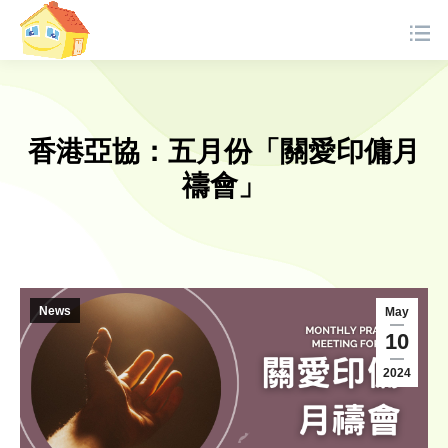
香港亞協：五月份「關愛印傭月
禱會」
News
May
10
2024