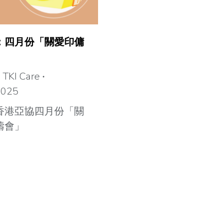
：四月份「關愛印傭
y
TKI Care
 2025
香港亞協四月份「關
禱會」