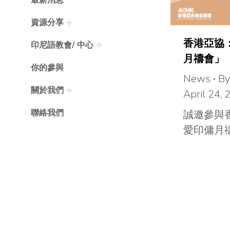
資源分享
香港亞協
印尼語教會/ 中心
月禱會」
你的參與
News
B
關於我們
April 24,
聯絡我們
誠邀參與
愛印傭月